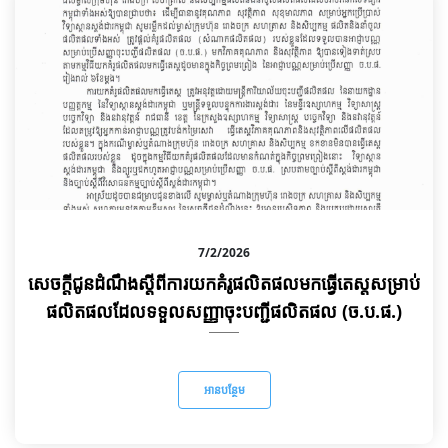
7/2/2026
សេចក្តីជូនដំណឹងស្ដីពីការយកគំរូផលិតផលមកធ្វើតេស្តសម្រាប់
ផលិតផលដែលទទួលសញ្ញាចុះបញ្ជីផលិតផល (ច.ប.ផ.)
អានបន្ថែម