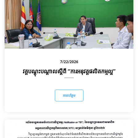
7/22/2026
វគ្គបណ្តុះបណ្តាលស្ដីពី “ការអនុវត្តផលិតកម្មល្អ”
អានបន្ថែម