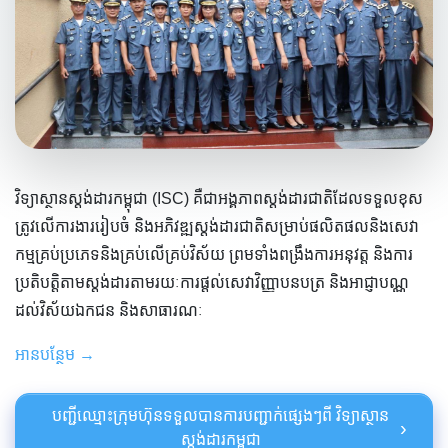
វិទ្យាស្ថានស្តង់ដារកម្ពុជា (ISC) គឺជាអង្គភាពស្តង់ដារជាតិដែលទទួលខុស
ត្រូវលើការងាររៀបចំ និងអភិវឌ្ឍស្តង់ដារជាតិសម្រាប់ផលិតផលនិងសេវា
កម្មគ្រប់ប្រភេទនិងគ្រប់លើគ្រប់វិស័យ ព្រមទាំងពង្រឹងការអនុវត្ត និងការ
ប្រតិបត្តិតាមស្តង់ដារតាមរយៈការផ្តល់សេវាវិញ្ញាបនបត្រ និងអាជ្ញាបណ្ណ
ដល់វិស័យឯកជន និងសាធារណៈ
អាន​បន្ថែម
→
បញ្ជីឈ្មោះក្រុម​ហ៊ុនទទួលបានការបញ្ជាក់ផ្សេងៗពី វិទ្យាស្ថាន
›
ស្តង់ដារកម្ពុជា