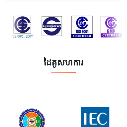
ដៃគូសហការ