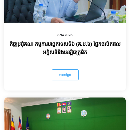
8/6/2026
កិច្ចប្រជុំគណៈកម្មការបច្ចេកទេសទី៦ (គ.ប.៦) ផ្នែកផលិតផល
អគ្គិសនីនិងអេឡិចត្រូនិក
អានបន្ថែម