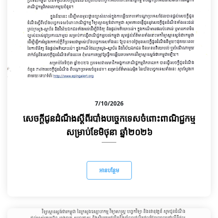
7/10/2026
សេចក្តីជូនដំណឹងស្តីពីរបាំងបច្ចេកទេសចំពោះពាណិជ្ជកម្ម
សម្រាប់ខែមិថុនា ឆ្នាំ២០២៦
អានបន្ថែម