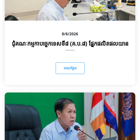
8/6/2026
ជុំគណៈកម្មកាបច្ចេកទេសទី៨ (គ.ប.៨) ផ្នែកផលិតផលយាន
អានបន្ថែម