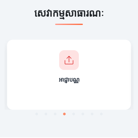
សេវាកម្មសាធារណៈ
អាជ្ញាបណ្ណ