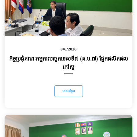
8/6/2026
កិច្ចប្រជុំគណៈកម្មការបច្ចេកទេសទី៧ (គ.ប.៧) ផ្នែកផលិតផល
កៅស៊ូ
អានបន្ថែម