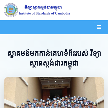
ស្វាគមន៍មកកាន់គេហទំព័ររបស់ វិទ្យា
ស្ថានស្តង់ដារកម្ពុជា