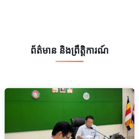
ព័ត៌មាន និងព្រឹត្តិការណ៍